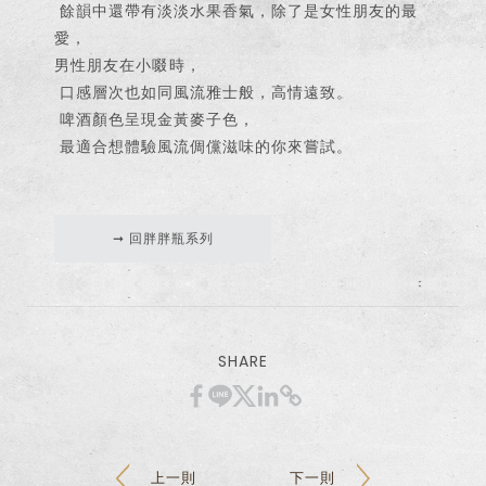
餘韻中還帶有淡淡水果香氣，除了是女性朋友的最
愛，
男性朋友在小啜時，
口感層次也如同風流雅士般，高情遠致。
啤酒顏色呈現金黃麥子色，
最適合想體驗風流倜儻滋味的你來嘗試。
➞ 回胖胖瓶系列
僅必需的
Cookies
同意
SHARE
上一則
下一則