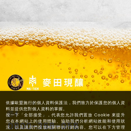
依據歐盟施行的個人資料保護法，我們致力於保護您的個人資
料並提供您對個人資料的掌握。
按一下「全部接受」，代表您允許我們置放 Cookie 來提升
您在本網站上的使用體驗、協助我們分析網站效能和使用狀
0800-368-058
況，以及讓我們投放相關聯的行銷內容。您可以在下方管理