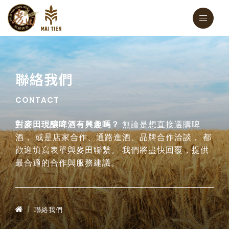
聯絡我們
CONTACT
對麥田現釀啤酒有興趣嗎？
無論是想直接選購啤
酒，
或是店家合作、通路進酒、品牌合作洽談，
都
歡迎填寫表單與麥田聯繫。
我們將盡快回覆，提供
最合適的合作與服務建議。
聯絡我們