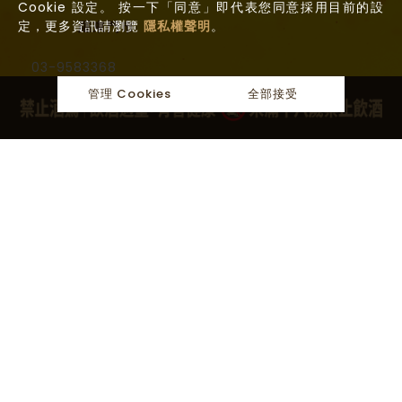
Cookie 設定。 按一下「同意」即代表您同意採用目前的設
定，更多資訊請瀏覽
隱私權聲明
。
羅東門市
03-9583368
管理 Cookies
全部接受
10:00am - 10:00pm
關於麥田
最新消息
麥田產品
聯繫麥田
宜蘭縣冬山鄉冬山路三段633號
CONTACT US
提供專業的商品諮詢，歡迎您與我們聯絡
Website Design
Copyright 2026 © 麥田現釀啤酒
All
Rights Reserved.
網頁設計
by
覺醒設計