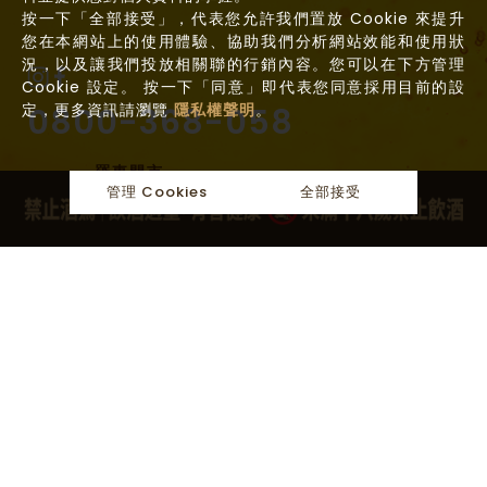
按一下「全部接受」，代表您允許我們置放 Cookie 來提升
您在本網站上的使用體驗、協助我們分析網站效能和使用狀
況，以及讓我們投放相關聯的行銷內容。您可以在下方管理
Cookie 設定。 按一下「同意」即代表您同意採用目前的設
定，更多資訊請瀏覽
隱私權聲明
。
0800-368-058
羅東門市
管理 Cookies
全部接受
關於麥田
最新消息
麥田產品
聯繫麥田
03-9583368
10:00am - 10:00pm
宜蘭縣冬山鄉冬山路三段633號
CONTACT US
提供專業的商品諮詢，歡迎您與我們聯絡