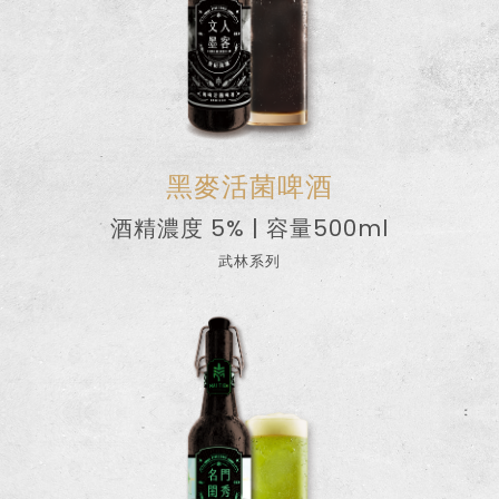
黑麥活菌啤酒
篩選
酒精濃度 5% | 容量500ml
武林系列
僅必需的
Cookies
同意