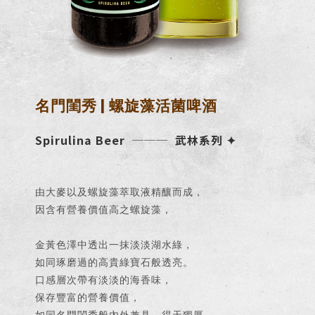
名門閨秀 | 螺旋藻活菌啤酒
Spirulina Beer
───
武林系列 ✦
由大麥以及螺旋藻萃取液精釀而成，
因含有營養價值高之螺旋藻，
金黃色澤中透出一抹淡淡湖水綠，
如同琢磨過的高貴綠寶石般透亮。
口感層次帶有淡淡的海香味，
保存豐富的營養價值，