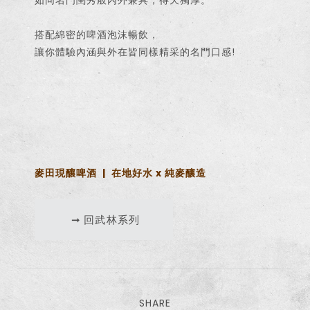
如同名門閨秀般內外兼具，得天獨厚。
搭配綿密的啤酒泡沫暢飲，
讓你體驗內涵與外在皆同樣精采的名門口感!
僅必需的
Cookies
同意
麥田現釀啤酒 | 在地好水 x 純麥釀造
➞ 回武林系列
SHARE